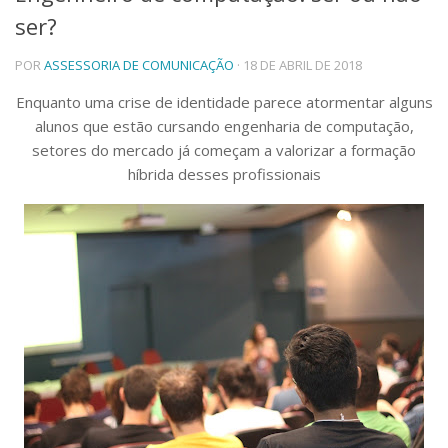
ser?
Telefones e Mapas
Pessoas
POR
ASSESSORIA DE COMUNICAÇÃO
· 18 DE ABRIL DE 2018
Ensino
Graduação
Enquanto uma crise de identidade parece atormentar alguns
Pós-Graduação
alunos que estão cursando engenharia de computação,
Educação a distância
setores do mercado já começam a valorizar a formação
Cursos de Extensão
híbrida desses profissionais
Pesquisa e Inovação
Linhas de Pesquisa
Centros, Núcleos e Projetos em Rede
Pós-doutorado
Iniciação Científica
Transferência de Tecnologia
Empresas Juniores
Extensão à Comunidade
Projetos, Programas e Cursos
Artes, Cultura e Esportes
Museus e Espaços Interativos