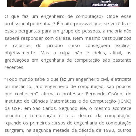
Serviços
Bibliotecas
O que faz um engenheiro de computação? Onde esse
Apoio ao Estudante
profissional pode atuar? É muito provável que, se você fizer
Segurança, Trânsito e Prevenção
essas perguntas para um grupo de pessoas, a maioria não
RH, Administrativo e Financeiro
Outros serviços
saberá responder com clareza. Nem mesmo vestibulandos
e calouros do próprio curso conseguem explicar
Comunicação
objetivamente. Mas a culpa não é deles, afinal, as
Assessorias e Mídias
graduações em engenharia de computação são bastante
Aplicativos e Sites
recentes.
Jornal da USP
Agenda de Eventos
“Todo mundo sabe o que faz um engenheiro civil, eletricista
Defesa de Teses
ou mecânico. Já o engenheiro de computação, são poucos
que conhecem”, afirma o professor Fernando Osório, do
Instituto de Ciências Matemáticas e de Computação (ICMC)
da USP, em São Carlos. Segundo ele, o mesmo acontece
quando a comparação é feita dentro da computação:
“quando os primeiros cursos de engenharia de computação
surgiram, na segunda metade da década de 1990, outros