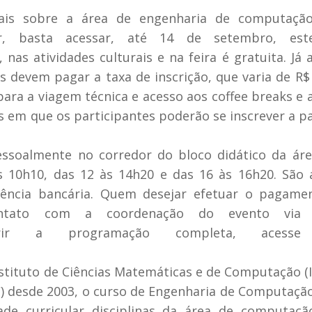
ais sobre a área de engenharia de computaçã
er, basta acessar, até 14 de setembro, este
 nas atividades culturais e na feira é gratuita. Já 
 devem pagar a taxa de inscrição, que varia de R$ 
 para a viagem técnica e acesso aos coffee breaks e 
s em que os participantes poderão se inscrever a pa
ssoalmente no corredor do bloco didático da áre
 10h10, das 12 às 14h20 e das 16 às 16h20. São 
rência bancária. Quem desejar efetuar o pagamen
ontato com a coordenação do evento via 
rir a programação completa, acesse
stituto de Ciências Matemáticas e de Computação (
C) desde 2003, o curso de Engenharia de Computaçã
e curricular disciplinas da área de computaçã