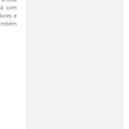
ará com
dores e
 também