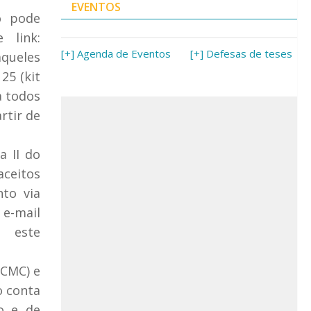
EVENTOS
o pode
 link:
[+] Agenda de Eventos
[+] Defesas de teses
aqueles
25 (kit
a todos
rtir de
a II do
aceitos
to via
e-mail
 este
ICMC) e
o conta
o e de