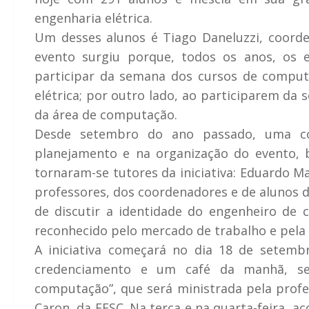
engenharia elétrica.
Um desses alunos é Tiago Daneluzzi, coorden
evento surgiu porque, todos os anos, os
participar da semana dos cursos de comput
elétrica; por outro lado, ao participarem da
da área de computação.
Desde setembro do ano passado, uma c
planejamento e na organização do evento, 
tornaram-se tutores da iniciativa: Eduardo M
professores, dos coordenadores e de alunos do
de discutir a identidade do engenheiro de 
reconhecido pelo mercado de trabalho e pela p
A iniciativa começará no dia 18 de setembr
credenciamento e um café da manhã, seg
computação”, que será ministrada pela profes
Caron, da EESC. Na terça e na quarta-feira, ac