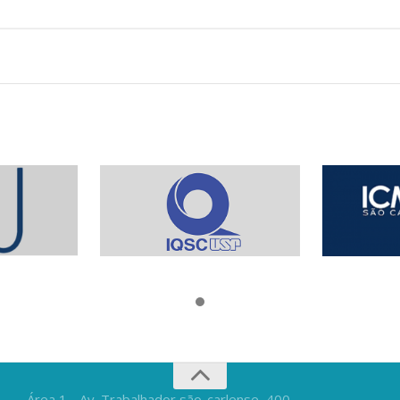
Área 1 - Av. Trabalhador são-carlense, 400