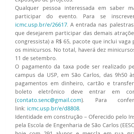
Qualquer pessoa interessada em saber m
participar do evento. Para se inscrev
icmc.usp.br/e/26617
. A entrada nas palestras,
que desejarem participar das demais atrações
congressista) a R$ 65, pacote que inclui vaga
os minicursos. No total, haverá dez minicurso
11 de setembro.
O pagamento da taxa pode ser realizado pe
campus da USP, em São Carlos, das 9h50 às
pagamentos em dinheiro, cartão e transfe
boleto eletrônico deve entrar em c
(
contato.senc@gmail.com
). Para confe
link:
icmc.usp.br/e/d8808
.
Identidade em construção –
Oferecido pelo In
pela Escola de Engenharia de São Carlos (EES
hoje com 291 alunos e mescla em sua grad