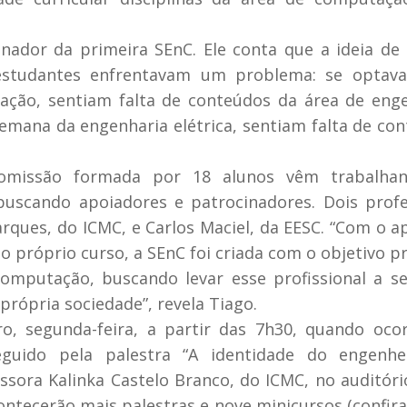
ador da primeira SEnC. Ele conta que a ideia de 
 estudantes enfrentavam um problema: se optav
ação, sentiam falta de conteúdos da área de eng
 semana da engenharia elétrica, sentiam falta de co
omissão formada por 18 alunos vêm trabalha
buscando apoiadores e patrocinadores. Dois prof
arques, do ICMC, e Carlos Maciel, da EESC. “Com o a
 próprio curso, a SEnC foi criada com o objetivo pr
computação, buscando levar esse profissional a s
rópria sociedade”, revela Tiago.
o, segunda-feira, a partir das 7h30, quando oco
uido pela palestra “A identidade do engenhe
sora Kalinka Castelo Branco, do ICMC, no auditóri
ontecerão mais palestras e nove minicursos (confira 