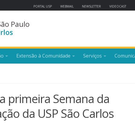
PORTAL USP
WEBMAIL
NEWSLETTER
VIDEOCAST
São Paulo
rlos
ão
Extensão à Comunidade
Serviços
Comunic
 a primeira Semana da
ção da USP São Carlos