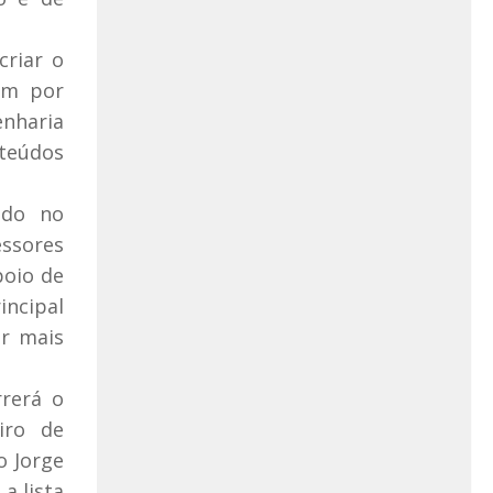
criar o
am por
enharia
nteúdos
ndo no
essores
poio de
incipal
er mais
rrerá o
iro de
o Jorge
a lista