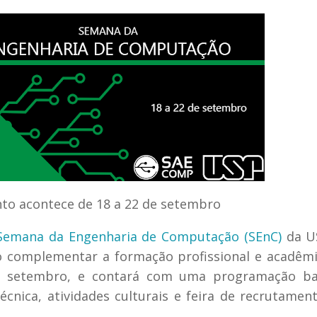
nto acontece de 18 a 22 de setembro
Semana da Engenharia de Computação (SEnC)
da U
o complementar a formação profissional e acadêm
 de setembro, e contará com uma programação ba
técnica, atividades culturais e feira de recrutamen