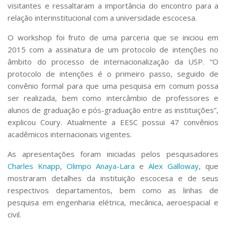
Serviços
visitantes e ressaltaram a importância do encontro para a
relação interinstitucional com a universidade escocesa.
Bibliotecas
Apoio ao Estudante
O workshop foi fruto de uma parceria que se iniciou em
Segurança, Trânsito e Prevenção
2015 com a assinatura de um protocolo de intenções no
RH, Administrativo e Financeiro
âmbito do processo de internacionalização da USP. “O
Outros serviços
protocolo de intenções é o primeiro passo, seguido de
Comunicação
convênio formal para que uma pesquisa em comum possa
Assessorias e Mídias
ser realizada, bem como intercâmbio de professores e
Aplicativos e Sites
alunos de graduação e pós-graduação entre as instituições”,
Jornal da USP
explicou Coury. Atualmente a EESC possui 47 convênios
Agenda de Eventos
acadêmicos internacionais vigentes.
Defesa de Teses
As apresentações foram iniciadas pelos pesquisadores
Charles Knapp
,
Olimpo Anaya-Lara
e
Alex Galloway
, que
mostraram detalhes da instituição escocesa e de seus
respectivos departamentos, bem como as linhas de
pesquisa em engenharia elétrica, mecânica, aeroespacial e
civil.