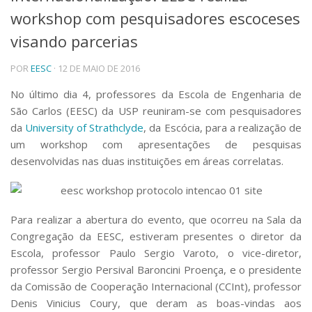
workshop com pesquisadores escoceses
Telefones e Mapas
Pessoas
visando parcerias
Ensino
POR
EESC
· 12 DE MAIO DE 2016
Graduação
Pós-Graduação
No último dia 4, professores da Escola de Engenharia de
Educação a distância
São Carlos (EESC) da USP reuniram-se com pesquisadores
Cursos de Extensão
da
University of Strathclyde
, da Escócia, para a realização de
Pesquisa e Inovação
um workshop com apresentações de pesquisas
Linhas de Pesquisa
desenvolvidas nas duas instituições em áreas correlatas.
Centros, Núcleos e Projetos em Rede
Pós-doutorado
Iniciação Científica
Transferência de Tecnologia
Para realizar a abertura do evento, que ocorreu na Sala da
Empresas Juniores
Congregação da EESC, estiveram presentes o diretor da
Extensão à Comunidade
Escola, professor Paulo Sergio Varoto, o vice-diretor,
professor Sergio Persival Baroncini Proença, e o presidente
Projetos, Programas e Cursos
Artes, Cultura e Esportes
da Comissão de Cooperação Internacional (CCInt), professor
Museus e Espaços Interativos
Denis Vinicius Coury, que deram as boas-vindas aos