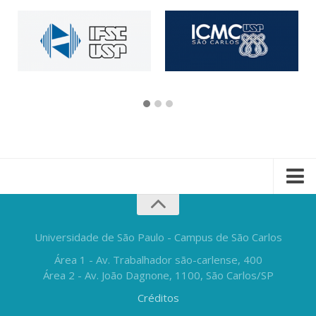
Universidade de São Paulo - Campus de São Carlos
Área 1 - Av. Trabalhador são-carlense, 400
Área 2 - Av. João Dagnone, 1100, São Carlos/SP
Créditos