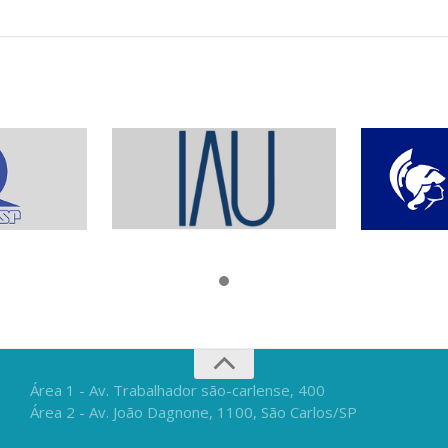
Área 1 - Av. Trabalhador são-carlense, 400
Área 2 - Av. João Dagnone, 1100, São Carlos/SP