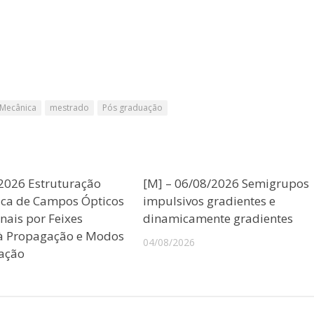
 Mecânica
mestrado
Pós graduação
/2026 Estruturação
[M] – 06/08/2026 Semigrupos
ica de Campos Ópticos
impulsivos gradientes e
nais por Feixes
dinamicamente gradientes
 à Propagação e Modos
04/08/2026
ação