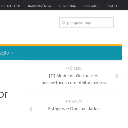
SISTEMAS USP
TRANSPARÊNCIA
OUVIDORIA
CONTATO
ENGLISH
ação
PRÓXIMO
[D] Modelos não lineares
assimétricos com efeitos mistos
or
ANTERIOR
Estágios e Oportunidades