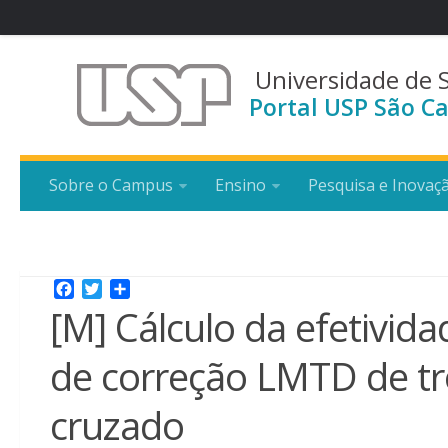
Universidade de 
Portal USP São Ca
Sobre o Campus
Ensino
Pesquisa e Inovaç
Facebook
Twitter
Share
[M] Cálculo da efetivid
de correção LMTD de tr
cruzado