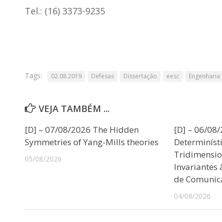
Tel.: (16) 3373-9235
Tags:
02.08.2019
Defesas
Dissertação
eesc
Engenharia
VEJA TAMBÉM ...
[D] – 07/08/2026 The Hidden
[D] – 06/08
Symmetries of Yang-Mills theories
Determiníst
Tridimensio
05/08/2026
Invariantes
de Comunic
04/08/2026