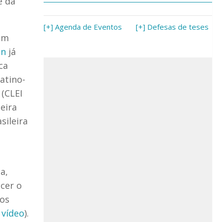
e da
[+] Agenda de Eventos
[+] Defesas de teses
em
on
já
ca
atino-
(CLEI
eira
sileira
a,
cer o
mos
 vídeo
).