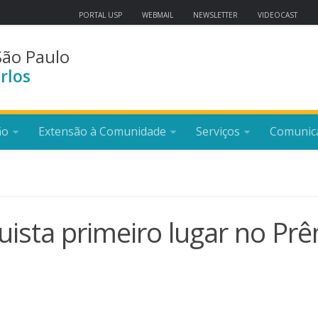
PORTAL USP
WEBMAIL
NEWSLETTER
VIDEOCAST
São Paulo
rlos
ão
Extensão à Comunidade
Serviços
Comunic
ista primeiro lugar no Pr