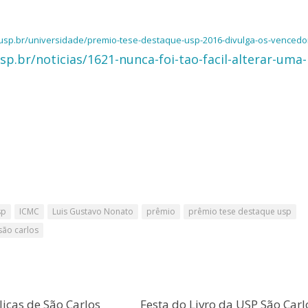
l.usp.br/universidade/premio-tese-destaque-usp-2016-divulga-os-vencedo
p.br/noticias/1621-nunca-foi-tao-facil-alterar-uma-
sp
ICMC
Luis Gustavo Nonato
prêmio
prêmio tese destaque usp
são carlos
licas de São Carlos
Festa do Livro da USP São Carl