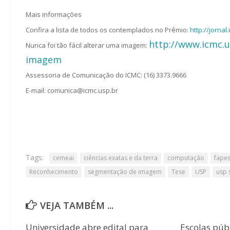
Mais informações
Confira a lista de todos os contemplados no Prêmio:
http://jorna
http://www.icmc.us
Nunca foi tão fácil alterar uma imagem:
imagem
Assessoria de Comunicação do ICMC: (16) 3373.9666
E-mail: comunica@icmc.usp.br
Tags:
cemeai
ciências exatas e da terra
computação
fape
Reconhecimento
segmentação de imagem
Tese
USP
usp 
VEJA TAMBÉM ...
Universidade abre edital para
Escolas púb