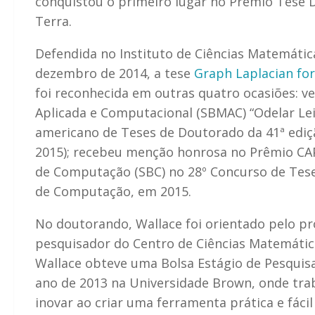
conquistou o primeiro lugar no Prêmio Tese D
Terra.
Defendida no Instituto de Ciências Matemáti
dezembro de 2014, a tese
Graph Laplacian fo
foi reconhecida em outras quatro ocasiões: v
Aplicada e Computacional (SBMAC) “Odelar Lei
americano de Teses de Doutorado da 41ª ediç
2015); recebeu menção honrosa no Prêmio CAPE
de Computação (SBC) no 28º Concurso de Teses
de Computação, em 2015.
No doutorando, Wallace foi orientado pelo pr
pesquisador do Centro de Ciências Matemática
Wallace obteve uma Bolsa Estágio de Pesquis
ano de 2013 na Universidade Brown, onde tra
inovar ao criar uma ferramenta prática e fáci