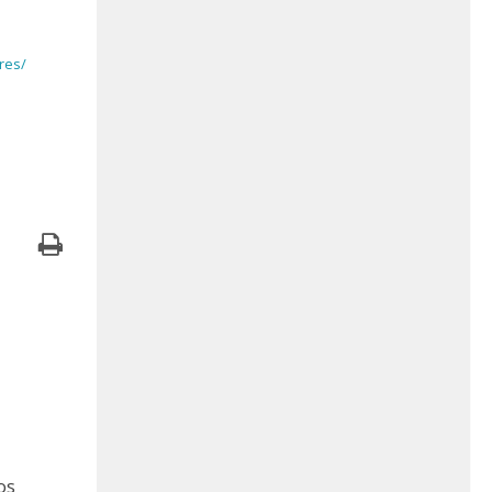
res/
os