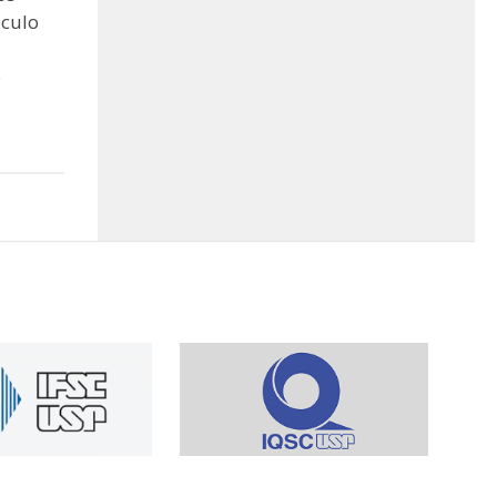
culo
o