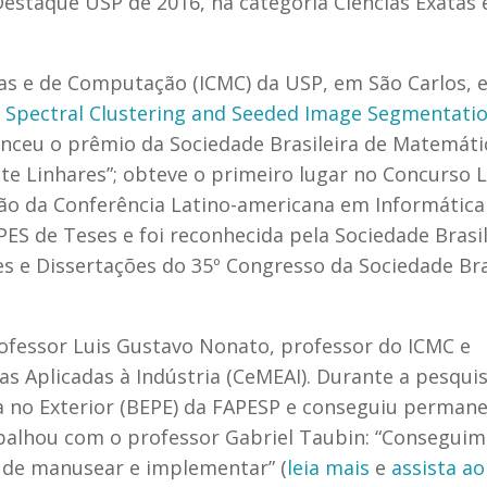
estaque USP de 2016, na categoria Ciências Exatas 
cas e de Computação (ICMC) da USP, em São Carlos, 
r Spectral Clustering and Seeded Image Segmentati
enceu o prêmio da Sociedade Brasileira de Matemáti
te Linhares”; obteve o primeiro lugar no Concurso L
ão da Conferência Latino-americana em Informática 
S de Teses e foi reconhecida pela Sociedade Brasil
 e Dissertações do 35º Congresso da Sociedade Bra
ofessor Luis Gustavo Nonato, professor do ICMC e
s Aplicadas à Indústria (CeMEAI). Durante a pesquis
a no Exterior (BEPE) da FAPESP e conseguiu permane
balhou com o professor Gabriel Taubin: “Consegui
l de manusear e implementar” (
leia mais
e
assista ao