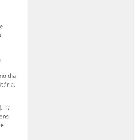
e
o
,
no dia
tária,
, na
gens
de