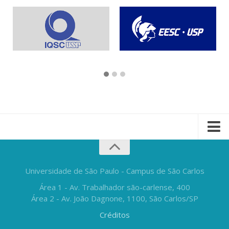
Universidade de São Paulo - Campus de São Carlos
Área 1 - Av. Trabalhador são-carlense, 400
Área 2 - Av. João Dagnone, 1100, São Carlos/SP
Créditos