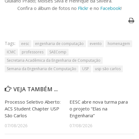
Giuliano Prado; Moisés Silva e Henrique da Silveira.
Confira o álbum de fotos no
Flickr
e no
Facebook
!
Tags:
eesc
engenharia de computação
evento
homenagem
ICMC
professores
SAEComp
Secretaria Acadêmica da Engenharia de Computação
Semana da Engenharia de Computação
USP
usp são carlos
VEJA TAMBÉM ...
Processo Seletivo Aberto:
EESC abre nova turma para
ACS Student Chapter USP
o projeto “Elas na
São Carlos
Engenharia”
07/08/2026
07/08/2026