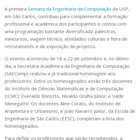
Serviços
A primeira
Semana da Engenharia de Computação
da USP,
Bibliotecas
em São Carlos, contribuiu para complementar a formação
Apoio ao Estudante
profissional e acadêmica dos participantes e contou com
Segurança, Trânsito e Prevenção
uma programação bastante diversificada: palestras,
RH, Administrativo e Financeiro
minicursos, viagem técnica, atividades culturais e feira de
Outros serviços
recrutamento e de exposição de projetos.
Comunicação
Assessorias e Mídias
O evento aconteceu de 18 a 22 de setembro e, no último
Aplicativos e Sites
dia, a Secretaria Acadêmica da Engenharia de Computação
Jornal da USP
(SAEComp) realizou a já tradicional homenagem aos
Agenda de Eventos
professores. Entre os homenageados estão três docentes
Defesa de Teses
do Instituto de Ciências Matemáticas e de Computação
(ICMC): Everaldo Bonotto, Nivaldo Grulha Júnior; e Valdir
Menegatto. Os docentes Aline Corato, do Instituto de
Arquitetura e Urbanismo, e João Navarro Júnior, da Escola de
Engenharia de São Carlos (EESC), completam a lista dos
homenageados.
Para definir os professores que serão reconhecidos, a