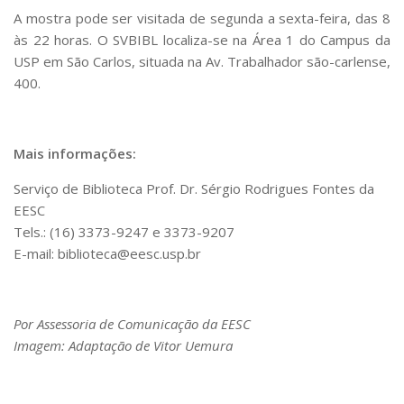
Serviços
A mostra pode ser visitada de segunda a sexta-feira, das 8
Bibliotecas
às 22 horas. O SVBIBL localiza-se na Área 1 do Campus da
Apoio ao Estudante
USP em São Carlos, situada na Av. Trabalhador são-carlense,
Segurança, Trânsito e Prevenção
400.
RH, Administrativo e Financeiro
Outros serviços
Comunicação
Mais informações:
Assessorias e Mídias
Aplicativos e Sites
Serviço de Biblioteca Prof. Dr. Sérgio Rodrigues Fontes da
Jornal da USP
EESC
Agenda de Eventos
Tels.: (16) 3373-9247 e 3373-9207
Defesa de Teses
E-mail: biblioteca@eesc.usp.br
Por Assessoria de Comunicação da EESC
Imagem: Adaptação de Vitor Uemura