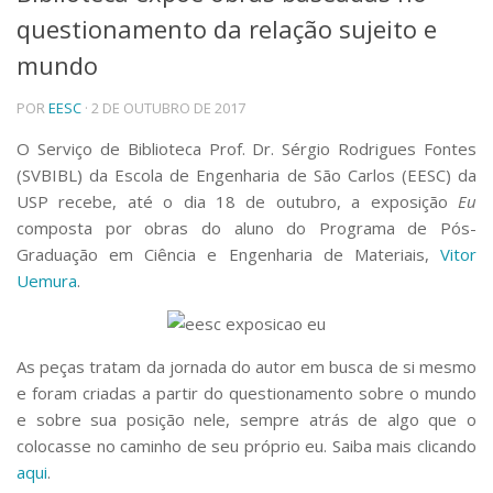
questionamento da relação sujeito e
Telefones e Mapas
Pessoas
mundo
Ensino
POR
EESC
· 2 DE OUTUBRO DE 2017
Graduação
Pós-Graduação
O Serviço de Biblioteca Prof. Dr. Sérgio Rodrigues Fontes
Educação a distância
(SVBIBL) da Escola de Engenharia de São Carlos (EESC) da
Cursos de Extensão
USP recebe, até o dia 18 de outubro, a exposição
Eu
Pesquisa e Inovação
composta por obras do aluno do Programa de Pós-
Linhas de Pesquisa
Graduação em Ciência e Engenharia de Materiais,
Vitor
Centros, Núcleos e Projetos em Rede
Uemura
.
Pós-doutorado
Iniciação Científica
Transferência de Tecnologia
Empresas Juniores
As peças tratam da jornada do autor em busca de si mesmo
Extensão à Comunidade
e foram criadas a partir do questionamento sobre o mundo
e sobre sua posição nele, sempre atrás de algo que o
Projetos, Programas e Cursos
colocasse no caminho de seu próprio eu. Saiba mais clicando
Artes, Cultura e Esportes
aqui
.
Museus e Espaços Interativos