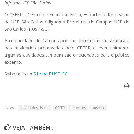
Informe USP São Carlos
.
Serviços
Bibliotecas
O CEFER – Centro de Educação Física, Esportes e Recreação
Apoio ao Estudante
da USP-São Carlos é ligado à Prefeitura do Campus USP de
Segurança, Trânsito e Prevenção
São Carlos (PUSP-SC).
RH, Administrativo e Financeiro
Outros serviços
A comunidade do Campus pode usufruir da infraestrutura e
Comunicação
das atividades promovidas pelo CEFER e eventualmente
algumas atividades também são direcionadas para o público
Assessorias e Mídias
Aplicativos e Sites
externo.
Jornal da USP
Saiba mais no
Site da PUSP-SC
Agenda de Eventos
Defesa de Teses
Tags:
atividades físicas
CEFER
esportes
pusp-sc
VEJA TAMBÉM ...