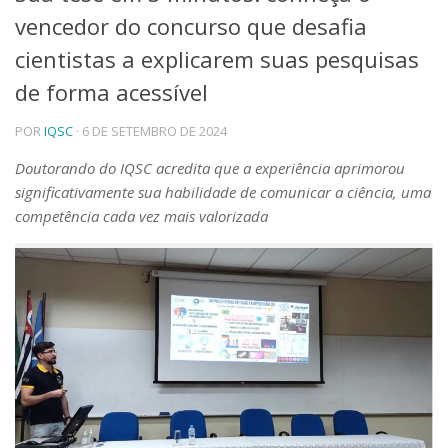
vencedor do concurso que desafia
Telefones e Mapas
Pessoas
cientistas a explicarem suas pesquisas
Ensino
de forma acessível
Graduação
Pós-Graduação
POR
IQSC
· 6 DE SETEMBRO DE 2024
Educação a distância
Cursos de Extensão
Doutorando do IQSC acredita que a experiência aprimorou
significativamente sua habilidade de comunicar a ciência, uma
Pesquisa e Inovação
competência cada vez mais valorizada
Linhas de Pesquisa
Centros, Núcleos e Projetos em Rede
Pós-doutorado
Iniciação Científica
Transferência de Tecnologia
Empresas Juniores
Extensão à Comunidade
Projetos, Programas e Cursos
Artes, Cultura e Esportes
Museus e Espaços Interativos