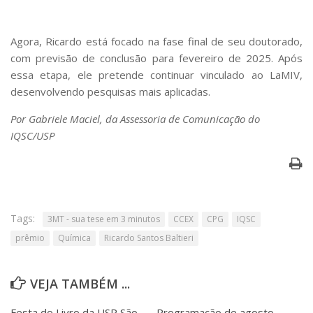
Agora, Ricardo está focado na fase final de seu doutorado,
com previsão de conclusão para fevereiro de 2025. Após
essa etapa, ele pretende continuar vinculado ao LaMIV,
desenvolvendo pesquisas mais aplicadas.
Por Gabriele Maciel, da Assessoria de Comunicação do
IQSC/USP
Tags:
3MT - sua tese em 3 minutos
CCEX
CPG
IQSC
prêmio
Química
Ricardo Santos Baltieri
VEJA TAMBÉM ...
Festa do Livro da USP São
Programação de agosto