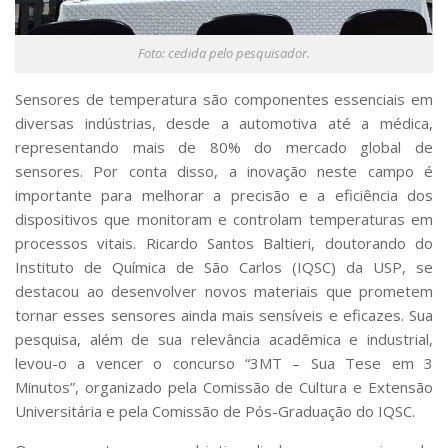
Serviços
Bibliotecas
Foto: cedida pelo pesquisador.
Apoio ao Estudante
Segurança, Trânsito e Prevenção
Sensores de temperatura são componentes essenciais em
RH, Administrativo e Financeiro
diversas indústrias, desde a automotiva até a médica,
Outros serviços
representando mais de 80% do mercado global de
Comunicação
sensores. Por conta disso, a inovação neste campo é
Assessorias e Mídias
importante para melhorar a precisão e a eficiência dos
Aplicativos e Sites
dispositivos que monitoram e controlam temperaturas em
Jornal da USP
processos vitais. Ricardo Santos Baltieri, doutorando do
Agenda de Eventos
Instituto de Química de São Carlos (IQSC) da USP, se
Defesa de Teses
destacou ao desenvolver novos materiais que prometem
tornar esses sensores ainda mais sensíveis e eficazes. Sua
pesquisa, além de sua relevância acadêmica e industrial,
levou-o a vencer o concurso “3MT – Sua Tese em 3
Minutos”, organizado pela Comissão de Cultura e Extensão
Universitária e pela Comissão de Pós-Graduação do IQSC.