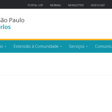
PORTAL USP
WEBMAIL
NEWSLETTER
VIDEOCAST
São Paulo
rlos
ão
Extensão à Comunidade
Serviços
Comunic