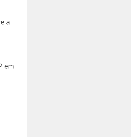
e a
SP em