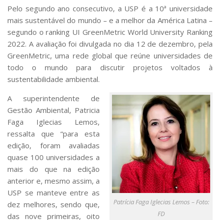
Serviços
Pelo segundo ano consecutivo, a USP é a 10ª universidade
Bibliotecas
mais sustentável do mundo – e a melhor da América Latina –
Apoio ao Estudante
segundo o ranking UI GreenMetric World University Ranking
Segurança, Trânsito e Prevenção
2022. A avaliação foi divulgada no dia 12 de dezembro, pela
RH, Administrativo e Financeiro
GreenMetric, uma rede global que reúne universidades de
Outros serviços
todo o mundo para discutir projetos voltados à
Comunicação
sustentabilidade ambiental.
Assessorias e Mídias
A superintendente de
Aplicativos e Sites
Gestão Ambiental, Patricia
Jornal da USP
Agenda de Eventos
Faga Iglecias Lemos,
Defesa de Teses
ressalta que “para esta
edição, foram avaliadas
quase 100 universidades a
mais do que na edição
anterior e, mesmo assim, a
USP se manteve entre as
Patrícia Faga Iglecias Lemos – Foto:
dez melhores, sendo que,
FD
das nove primeiras, oito