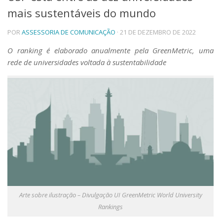
mais sustentáveis do mundo
Telefones e Mapas
Pessoas
POR
ASSESSORIA DE COMUNICAÇÃO
· 21 DE DEZEMBRO DE 2022
Ensino
Graduação
O ranking é elaborado anualmente pela GreenMetric, uma
Pós-Graduação
rede de universidades voltada à sustentabilidade
Educação a distância
Cursos de Extensão
Pesquisa e Inovação
Linhas de Pesquisa
Centros, Núcleos e Projetos em Rede
Pós-doutorado
Iniciação Científica
Transferência de Tecnologia
Empresas Juniores
Extensão à Comunidade
Projetos, Programas e Cursos
Arte sobre ilustração – Divulgação UI GreenMetric World University
Artes, Cultura e Esportes
Rankings
Museus e Espaços Interativos