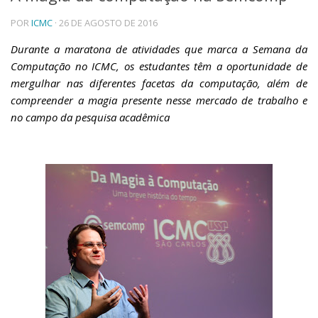
Telefones e Mapas
POR
ICMC
· 26 DE AGOSTO DE 2016
Pessoas
Durante a maratona de atividades que marca a Semana da
Ensino
Computação no ICMC, os estudantes têm a oportunidade de
Graduação
mergulhar nas diferentes facetas da computação, além de
Pós-Graduação
compreender a magia presente nesse mercado de trabalho e
Educação a distância
Cursos de Extensão
no campo da pesquisa acadêmica
Pesquisa e Inovação
Linhas de Pesquisa
Centros, Núcleos e Projetos em Rede
Pós-doutorado
Iniciação Científica
Transferência de Tecnologia
Empresas Juniores
Extensão à Comunidade
Projetos, Programas e Cursos
Artes, Cultura e Esportes
Museus e Espaços Interativos