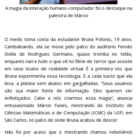
Serviços
A magia da interação humano-computador foi o destaque na
Bibliotecas
palestra de Márcio
Apoio ao Estudante
Segurança, Trânsito e Prevenção
RH, Administrativo e Financeiro
Outros serviços
O medo toma conta da estudante Bruna Polonio, 19 anos.
Cambaleando, ela se move pelo palco do auditório Fernão
Comunicação
Stella de Rodrigues Germano, quase tromba no telão,
Assessorias e Mídias
enquanto narra tudo o que vê no filme de terror que assiste
Aplicativos e Sites
em seus óculos de realidade virtual. É a primeira vez que
Jornal da USP
Agenda de Eventos
Bruna experimenta essa tecnologia. E a cada susto que ela
Defesa de Teses
leva, a plateia vem abaixo em gargalhadas. “Seus usuários
são sua maior fonte de informação. Eles querem ser
enfeitiçados. Cabe a nós criarmos essa magia”, anuncia
entusiasmado Márcio Funes, mestrando do Instituto de
Ciências Matemáticas e de Computação (ICMC) da USP, em
São Carlos, no palco de onde Bruna acabou de descer.
Não foi por acaso que o mestrando chamou voluntários