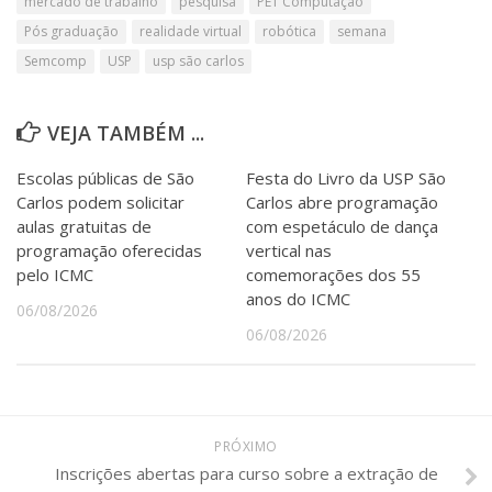
mercado de trabalho
pesquisa
PET Computação
Pós graduação
realidade virtual
robótica
semana
Semcomp
USP
usp são carlos
VEJA TAMBÉM ...
Escolas públicas de São
Festa do Livro da USP São
Carlos podem solicitar
Carlos abre programação
aulas gratuitas de
com espetáculo de dança
programação oferecidas
vertical nas
pelo ICMC
comemorações dos 55
anos do ICMC
06/08/2026
06/08/2026
PRÓXIMO
Inscrições abertas para curso sobre a extração de