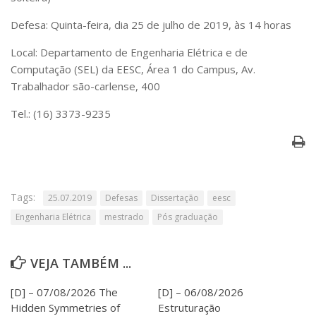
Serviços
Defesa: Quinta-feira, dia 25 de julho de 2019, às 14 horas
Bibliotecas
Apoio ao Estudante
Local: Departamento de Engenharia Elétrica e de
Segurança, Trânsito e Prevenção
Computação (SEL) da EESC, Área 1 do Campus, Av.
RH, Administrativo e Financeiro
Trabalhador são-carlense, 400
Outros serviços
Comunicação
Tel.: (16) 3373-9235
Assessorias e Mídias
Aplicativos e Sites
Jornal da USP
Agenda de Eventos
Defesa de Teses
Tags:
25.07.2019
Defesas
Dissertação
eesc
Engenharia Elétrica
mestrado
Pós graduação
VEJA TAMBÉM ...
[D] – 07/08/2026 The
[D] – 06/08/2026
Hidden Symmetries of
Estruturação