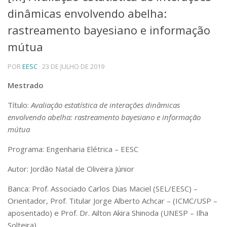
dinâmicas envolvendo abelha:
Telefones e Mapas
Pessoas
rastreamento bayesiano e informação
Ensino
mútua
Graduação
Pós-Graduação
POR
EESC
· 23 DE JULHO DE 2019
Educação a distância
Cursos de Extensão
Mestrado
Pesquisa e Inovação
Título:
Avaliação estatística de interações dinâmicas
Linhas de Pesquisa
envolvendo abelha: rastreamento bayesiano e informação
Centros, Núcleos e Projetos em Rede
mútua
Pós-doutorado
Iniciação Científica
Programa: Engenharia Elétrica – EESC
Transferência de Tecnologia
Empresas Juniores
Autor: Jordão Natal de Oliveira Júnior
Extensão à Comunidade
Banca: Prof. Associado Carlos Dias Maciel (SEL/EESC) –
Projetos, Programas e Cursos
Orientador, Prof. Titular Jorge Alberto Achcar – (ICMC/USP –
Artes, Cultura e Esportes
aposentado) e Prof. Dr. Ailton Akira Shinoda (UNESP – Ilha
Museus e Espaços Interativos
Solteira)