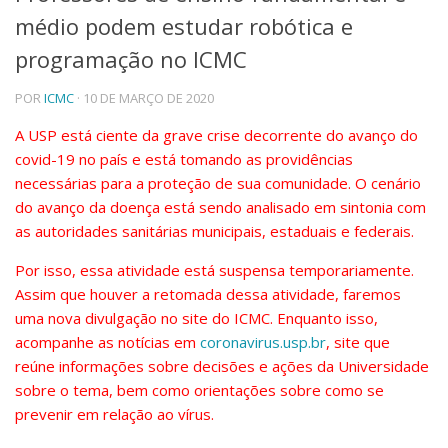
médio podem estudar robótica e
Telefones e Mapas
Pessoas
programação no ICMC
Ensino
POR
ICMC
· 10 DE MARÇO DE 2020
Graduação
Pós-Graduação
A USP está ciente da grave crise decorrente do avanço do
Educação a distância
covid-19 no país e está tomando as providências
Cursos de Extensão
necessárias para a proteção de sua comunidade. O cenário
Pesquisa e Inovação
do avanço da doença está sendo analisado em sintonia com
Linhas de Pesquisa
as autoridades sanitárias municipais, estaduais e federais.
Centros, Núcleos e Projetos em Rede
Pós-doutorado
Por isso, essa atividade está suspensa temporariamente.
Iniciação Científica
Assim que houver a retomada dessa atividade, faremos
Transferência de Tecnologia
uma nova divulgação no site do ICMC. Enquanto isso,
Empresas Juniores
acompanhe as notícias em
coronavirus.usp.br
, site que
Extensão à Comunidade
reúne informações sobre decisões e ações da Universidade
Projetos, Programas e Cursos
sobre o tema, bem como orientações sobre como se
Artes, Cultura e Esportes
prevenir em relação ao vírus.
Museus e Espaços Interativos