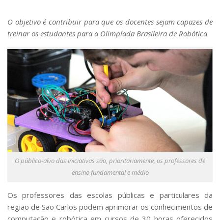
Serviços
Bibliotecas
O objetivo é contribuir para que os docentes sejam capazes de
Apoio ao Estudante
treinar os estudantes para a Olimpíada Brasileira de Robótica
Segurança, Trânsito e Prevenção
RH, Administrativo e Financeiro
Outros serviços
Comunicação
Assessorias e Mídias
Aplicativos e Sites
Jornal da USP
Agenda de Eventos
Defesa de Teses
O público-alvo das iniciativas são, prioritariamente, os professores de
ensino fundamental e médio
Os professores das escolas públicas e particulares da
região de São Carlos podem aprimorar os conhecimentos de
computação e robótica em cursos de 30 horas oferecidos