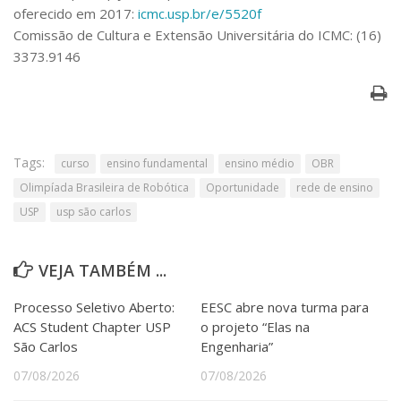
oferecido em 2017:
icmc.usp.br/e/5520f
Comissão de Cultura e Extensão Universitária do ICMC: (16)
3373.9146
Tags:
curso
ensino fundamental
ensino médio
OBR
Olimpíada Brasileira de Robótica
Oportunidade
rede de ensino
USP
usp são carlos
VEJA TAMBÉM ...
Processo Seletivo Aberto:
EESC abre nova turma para
ACS Student Chapter USP
o projeto “Elas na
São Carlos
Engenharia”
07/08/2026
07/08/2026