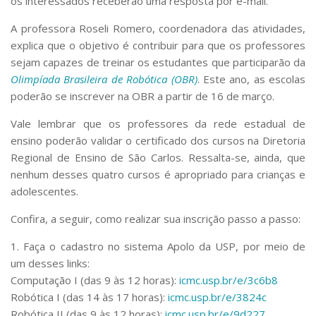
os interessados receberão uma resposta por e-mail.
A professora Roseli Romero, coordenadora das atividades,
explica que o objetivo é contribuir para que os professores
sejam capazes de treinar os estudantes que participarão da
Olimpíada Brasileira de Robótica (OBR)
. Este ano, as escolas
poderão se inscrever na OBR a partir de 16 de março.
Vale lembrar que os professores da rede estadual de
ensino poderão validar o certificado dos cursos na Diretoria
Regional de Ensino de São Carlos. Ressalta-se, ainda, que
nenhum desses quatro cursos é apropriado para crianças e
adolescentes.
Confira, a seguir, como realizar sua inscrição passo a passo:
1. Faça o cadastro no sistema Apolo da USP, por meio de
um desses links:
Computação I (das 9 às 12 horas):
icmc.usp.br/e/3c6b8
Robótica I (das 14 às 17 horas):
icmc.usp.br/e/3824c
Robótica II (das 9 às 12 horas):
icmc.usp.br/e/9d227