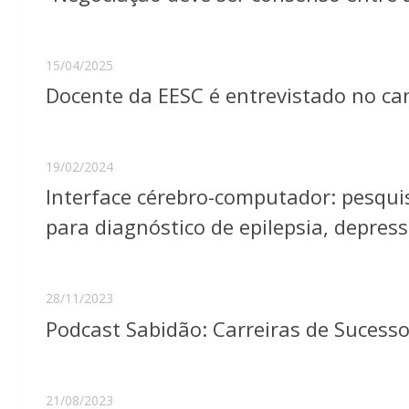
15/04/2025
Docente da EESC é entrevistado no can
19/02/2024
Interface cérebro-computador: pesquis
para diagnóstico de epilepsia, depres
28/11/2023
Podcast Sabidão: Carreiras de Sucess
21/08/2023