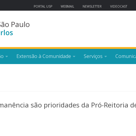
PORTAL USP
WEBMAIL
NEWSLETTER
VIDEOCAST
São Paulo
rlos
ão
Extensão à Comunidade
Serviços
Comunic
anência são prioridades da Pró-Reitoria d